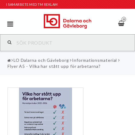
I SAMARBETE MED TM REKLAM
0
Toggle
navigation
LO Dalarna och Gävleborg
Informationsmaterial
Flyer A5 - Vilka har stått upp för arbetarna?