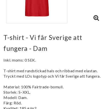
T-shirt - Vi får Sverige att
fungera - Dam
Inkl. moms: 0 SEK.
T-shirt med rundstickad hals och ribbad med elastan.
Tryckt med LOs logotyp och Vi får Sverige att fungera.
Material: 100% Fairtrade-bomull.
Storlek: S–XXL.
Modell: Dam.
Färg: Röd.
Kvalitet: 185 g/m2.