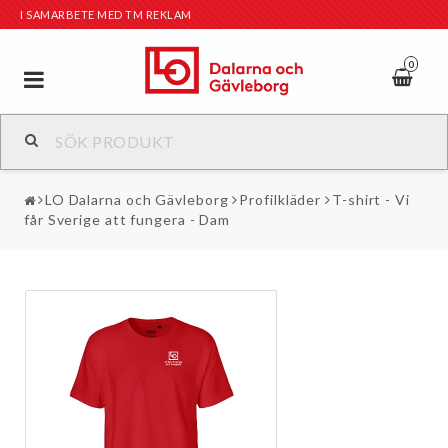
I SAMARBETE MED TM REKLAM
0
Toggle
navigation
LO Dalarna och Gävleborg
Profilkläder
T-shirt - Vi
får Sverige att fungera - Dam